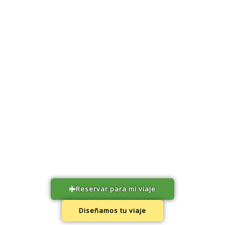
Ir
Menú
al
contenido
Reservar para mi viaje
Diseñamos tu viaje